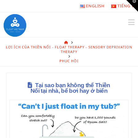
T
ENGLISH
TIẾNG VI
t
W
N
HOME
LỢI ÍCH CỦA THIỀN NỔI - FLOAT THERAPY - SENSORY DEPRIVATION
THERAPY
PHỤC HỒI
Tại sao bạn không thể Thiền
Nổi tại nhà, bể bơi hay ở biển