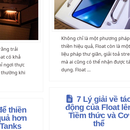
Không chỉ là một phương pháp
thiền hiệu quả, Float còn là mộ
rằng trải
liệu pháp thư giãn, giải toả str
oat có khả
mà ai cũng có thể nhận được t
ỉ ngơi thực
dụng. Float …
 thường khi
7 Lý giải về tá
động của Float lê
để thiền
Tiềm thức và Cơ
quả hơn
thể
 Tanks