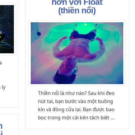
hơn với Float
(thiền nổi)
a
 ly
Thiền nổi là như nào? Sau khi đeo
nút tai, bạn bước vào một buồng
kín và đóng cửa lại. Bạn được bao
bọc trong một cái kén tách biệt …
n
i