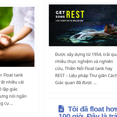
Được xây dựng từ 1954, trải qu
nhiều thực nghiệm và nghiên
cứu, Thiền Nổi Float tank hay
r Float tank
REST – Liệu pháp Thư giãn Cách
rất nhiều cái
Giác quan đã được …
 lập giác
hưng nói ngắn
ng cụ …
Tôi đã float hơ
100 giờ. Đây là trả