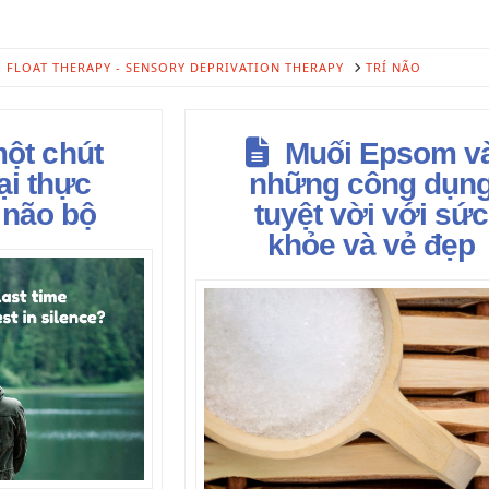
 - FLOAT THERAPY - SENSORY DEPRIVATION THERAPY
TRÍ NÃO
một chút
Muối Epsom v
lại thực
những công dụn
 não bộ
tuyệt vời với sức
khỏe và vẻ đẹp