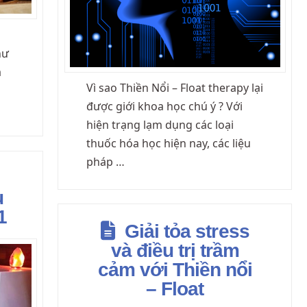
hư
à
Vì sao Thiền Nổi – Float therapy lại
được giới khoa học chú ý ? Với
hiện trạng lạm dụng các loại
thuốc hóa học hiện nay, các liệu
pháp …
u
1
Giải tỏa stress
và điều trị trầm
cảm với Thiền nổi
– Float