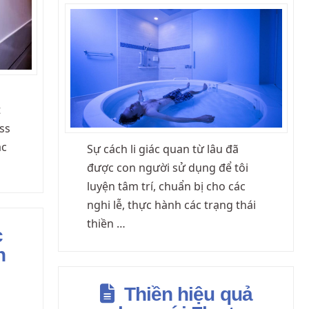
t
ess
ác
Sự cách li giác quan từ lâu đã
được con người sử dụng để tôi
luyện tâm trí, chuẩn bị cho các
nghi lễ, thực hành các trạng thái
thiền …
c
n
Thiền hiệu quả