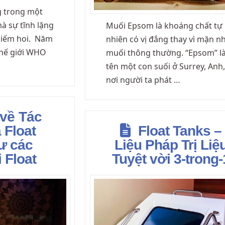
g trong một
mà sự tĩnh lặng
Muối Epsom là khoáng chất tự
hiếm hoi. Năm
nhiên có vị đắng thay vì mặn n
Thế giới WHO
muối thông thường. “Epsom” l
tên một con suối ở Surrey, Anh,
nơi người ta phát …
 về Tác
 Float
Float Tanks –
ư các
Liệu Pháp Trị Liệ
i Float
Tuyệt vời 3-trong-