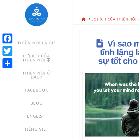
HOME
LỢI ÍCH CỦA THIỀN NỔI
Vì sao 
THIỀN NỔI LÀ GÌ?
Facebook
tĩnh lặng 
LỢI ÍCH CỦA
sự tốt cho
THIỀN NỔI
Twitter
Share
THIỀN NỔI Ở
ĐÂU?
FACEBOOK
BLOG
ENGLISH
TIẾNG VIỆT